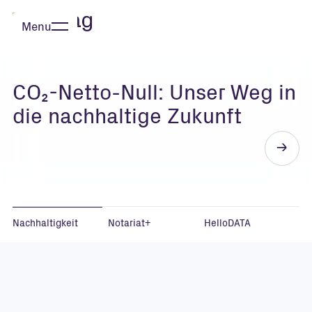
Menu
Schliessen
Notariat+ – gerüstet für die
digitale Zukunft des
Notariats
g
Zum
Eintrag
Nachhaltigkeit
Notariat+
HelloDATA